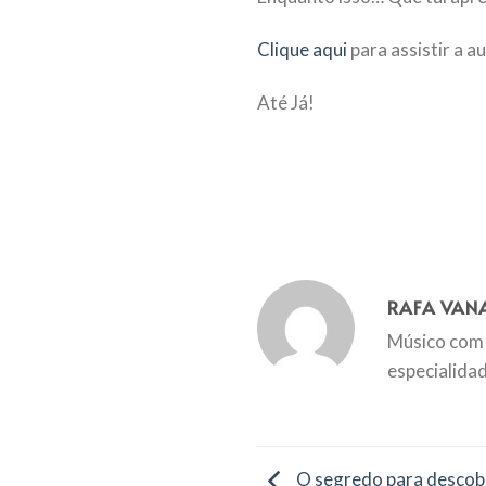
Clique aqui
para assistir a a
Até Já!
RAFA VAN
Músico com 
especialida
O segredo para descobr