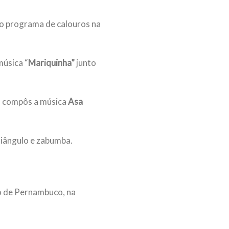
do programa de calouros na
música “
Mariquinha”
junto
 compôs a música
Asa
riângulo e zabumba.
o de Pernambuco, na