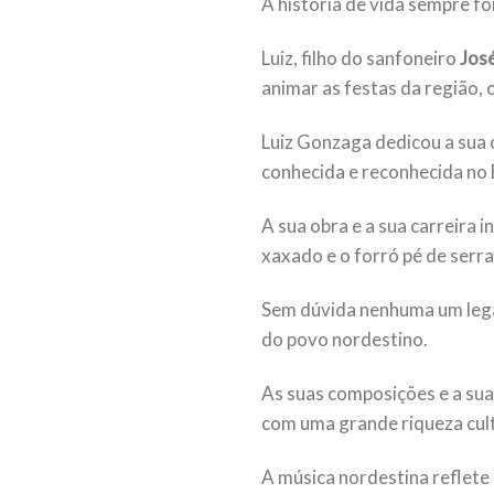
A história de vida sempre fo
Luiz, filho do sanfoneiro
Jos
animar as festas da região,
Luiz Gonzaga dedicou a sua 
conhecida e reconhecida no 
A sua obra e a sua carreira 
xaxado e o forró pé de serra
Sem dúvida nenhuma um lega
do povo nordestino.
As suas composições e a sua
com uma grande riqueza cult
A música nordestina reflete 