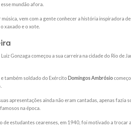
or esse mundão afora.
 música, vem com a gente conhecer a história inspiradora d
, o xaxado e o xote.
ira
a, Luiz Gonzaga começou a sua carreira na cidade do Rio de 
o e também soldado do Exército
Domingos Ambrósio
começou
.
suas apresentações ainda não eram cantadas, apenas fazia s
 famosos na época.
 de estudantes cearenses, em 1940, foi motivado a trocar 