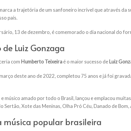
arca a trajetória de um sanfoneiro incrível que através da 
sso país.
ersário, 13 de dezembro, é comemorado o dia nacional do for
 de Luiz Gonzaga
ceria com
Humberto Teixeira
é o maior sucesso de
Luiz Gonz
 março deste ano de 2022, completou 75 anos e já foi grava
 e músico amado por todo o Brasil, lançou e emplacou muita
do Sertão, Xote das Meninas, Olha Pró Céu, Danado de Bom, 
a música popular brasileira