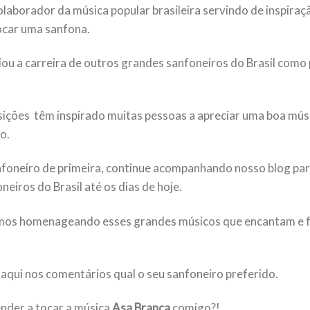
laborador da música popular brasileira servindo de inspiraçã
ocar uma sanfona.
ou a carreira de outros grandes sanfoneiros do Brasil como
ições têm inspirado muitas pessoas a apreciar uma boa mús
o.
foneiro de primeira, continue acompanhando nosso blog par
neiros do Brasil até os dias de hoje.
mos homenageando esses grandes músicos que encantam e f
 aqui nos comentários qual o seu sanfoneiro preferido.
nder a tocar a música
Asa Branca
comigo?!