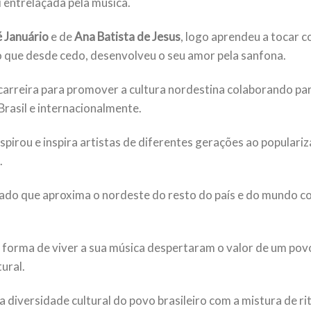
i entrelaçada pela música.
é Januário
e de
Ana Batista de Jesus
, logo aprendeu a tocar c
 o que desde cedo, desenvolveu o seu amor pela sanfona.
carreira para promover a cultura nordestina colaborando par
Brasil e internacionalmente.
inspirou e inspira artistas de diferentes gerações ao populari
.
do que aproxima o nordeste do resto do país e do mundo c
 forma de viver a sua música despertaram o valor de um pov
ural.
a diversidade cultural do povo brasileiro com a mistura de r