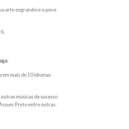
sua arte engrandece o povo
ró.
aga
.
da em mais de 10 idiomas
s outras músicas de sucesso
Assum Preto entre outras.