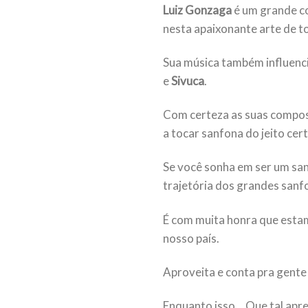
Luiz Gonzaga
é um grande co
nesta apaixonante arte de t
Sua música também influenci
e
Sivuca
.
Com certeza as suas compos
a tocar sanfona do jeito cert
Se você sonha em ser um san
trajetória dos grandes sanfo
É com muita honra que esta
nosso país.
Aproveita e conta pra gente
Enquanto isso… Que tal apre