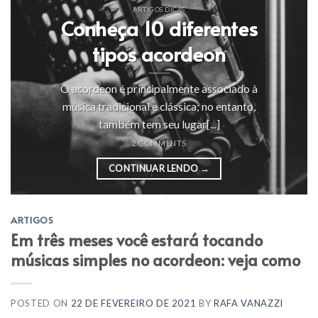
ARTIGOS DICAS
Conheça 10 diferentes
tipos acordeon
O acordeon é principalmente associado à
música tradicional e clássica; no entanto,
também tem seu lugar[...]
2 COMMENTS
CONTINUAR LENDO
→
ARTIGOS
Em três meses você estará tocando
músicas simples no acordeon: veja como
POSTED ON
22 DE FEVEREIRO DE 2021
BY
RAFA VANAZZI