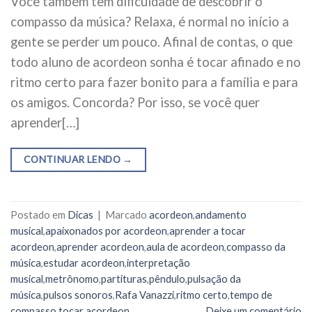
Você também tem dificuldade de descobrir o
compasso da música? Relaxa, é normal no início a
gente se perder um pouco. Afinal de contas, o que
todo aluno de acordeon sonha é tocar afinado e no
ritmo certo para fazer bonito para a família e para
os amigos. Concorda? Por isso, se você quer
aprender[…]
CONTINUAR LENDO
→
Postado em
Dicas
|
Marcado
acordeon
,
andamento
musical
,
apaixonados por acordeon
,
aprender a tocar
acordeon
,
aprender acordeon
,
aula de acordeon
,
compasso da
música
,
estudar acordeon
,
interpretação
musical
,
metrônomo
,
partituras
,
pêndulo
,
pulsação da
música
,
pulsos sonoros
,
Rafa Vanazzi
,
ritmo certo
,
tempo de
compasso
,
tocar acordeon
Deixe um comentário