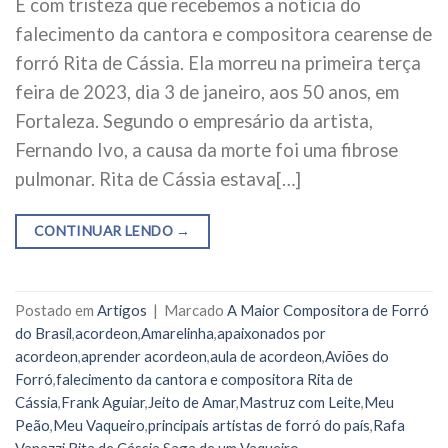
É com tristeza que recebemos a notícia do
falecimento da cantora e compositora cearense de
forró Rita de Cássia. Ela morreu na primeira terça
feira de 2023, dia 3 de janeiro, aos 50 anos, em
Fortaleza. Segundo o empresário da artista,
Fernando Ivo, a causa da morte foi uma fibrose
pulmonar. Rita de Cássia estava[…]
CONTINUAR LENDO
→
Postado em
Artigos
|
Marcado
A Maior Compositora de Forró
do Brasil
,
acordeon
,
Amarelinha
,
apaixonados por
acordeon
,
aprender acordeon
,
aula de acordeon
,
Aviões do
Forró
,
falecimento da cantora e compositora Rita de
Cássia
,
Frank Aguiar
,
Jeito de Amar
,
Mastruz com Leite
,
Meu
Peão
,
Meu Vaqueiro
,
principais artistas de forró do país
,
Rafa