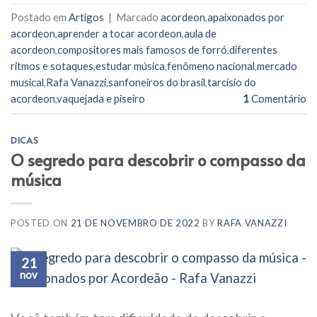
Postado em
Artigos
|
Marcado
acordeon
,
apaixonados por
acordeon
,
aprender a tocar acordeon
,
aula de
acordeon
,
compositores mais famosos de forró
,
diferentes
ritmos e sotaques
,
estudar música
,
fenômeno nacional
,
mercado
musical
,
Rafa Vanazzi
,
sanfoneiros do brasil
,
tarcísio do
acordeon
,
vaquejada e piseiro
1
Comentário
DICAS
O segredo para descobrir o compasso da
música
POSTED ON
21 DE NOVEMBRO DE 2022
BY
RAFA VANAZZI
21
nov