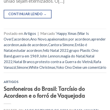
união sejam eternizados. O[…]
CONTINUAR LENDO
→
Postado em
Artigos
|
Marcado
‘Happy Xmas (War Is
Over)’
,
acordeon
,
Ano Novo
,
apaixonados por acordeon
,
aprender
acordeon
,
aula de acordeon
,
Cantora Simone
,
Então é
Natal
,
estudar acordeon
,
feliz Natal 2022
,
grupo Plastic Ono
Band
,
guerra em 1969
,
John Lennon
,
magia do Natal
,
Natal
2022
,
Natal Branco
,
protesto contra a Guerra do Vietnã
,
Rafa
Vanazzi
,
Simone
,
White Christmas
,
Yoko Ono
Deixe um comentário
ARTIGOS
Sanfoneiros do Brasil: Tarcísio do
Acordeon e o forró de Vaquejada